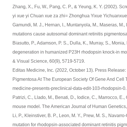
Zhang, X., Fu, W., Pang, C. P., & Yeung, K. Y. (2002). S
yi xue yi Chuan xue za zhi= Zhonghua Yixue Yichuanxue 
Gamundi, M. J., Hernan, I., Muntanyola, M., Maseras, M., L
mutations cause autosomal dominant retinitis pigmentos
Biasutto, P., Adamson, P. S., Dulla, K., Murray, S., Mon
degeneration in humanized P23H rhodopsin knock-in mous
& Visual Science, 60(9), 5719-5719.
Editas Medicine, Inc. (2022, October 13). Press Releas
Pigmentosa At The European Society Of Gene And Cell Th
medicine-presents-preclinical-data-edit-103-rhodopsin-0.
Patrizi, C., Llado, M., Benati, D., Iodice, C., Marrocco, E.
mouse model. The American Journal of Human Genetics, 
Li, P., Kleinstiver, B. P., Leon, M. Y., Prew, M. S., Nava
mutation for rhodopsin-associated dominant retinitis pig