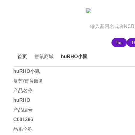
官网首页
商城首页
智鼠故事
推荐搜索:
Tau
T
首页
智鼠商城
huRHO小鼠
huRHO小鼠
复苏/繁育服务
产品名称
huRHO
产品编号
C001396
品系全称