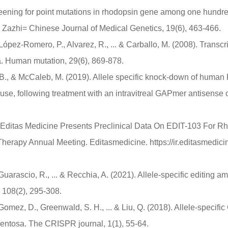
creening for point mutations in rhodopsin gene among one hundr
Zazhi= Chinese Journal of Medical Genetics, 19(6), 463-466.
ópez‐Romero, P., Alvarez, R., ... & Carballo, M. (2008). Transcri
a. Human mutation, 29(6), 869-878.
ia, B., & McCaleb, M. (2019). Allele specific knock-down of hum
e, following treatment with an intravitreal GAPmer antisense 
e: Editas Medicine Presents Preclinical Data On EDIT-103 For 
erapy Annual Meeting. Editasmedicine. https://ir.editasmedici
, Guarascio, R., ... & Recchia, A. (2021). Allele-specific editing 
108(2), 295-308.
rro-Gomez, D., Greenwald, S. H., ... & Liu, Q. (2018). Allele-sp
mentosa. The CRISPR journal, 1(1), 55-64.