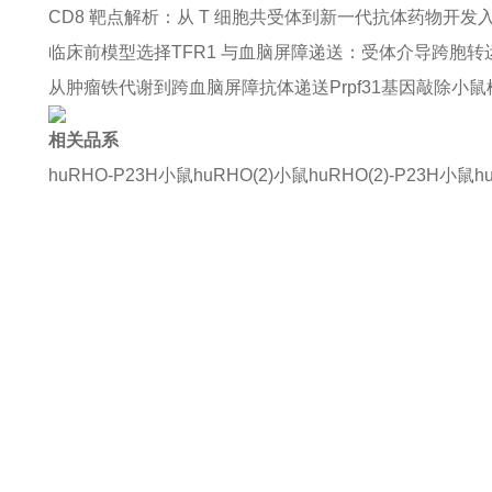
CD8 靶点解析：从 T 细胞共受体到新一代抗体药物开发
临床前模型选择
TFR1 与血脑屏障递送：受体介导跨胞转
从肿瘤铁代谢到跨血脑屏障抗体递送
Prpf31基因敲除
相关品系
huRHO-P23H小鼠
huRHO(2)小鼠
huRHO(2)-P23H小鼠
h
如果您对产