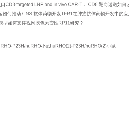
入口
CD8-targeted LNP and in vivo CAR-T： CD8 靶
运如何推动 CNS 抗体药物开发
TFR1在肿瘤抗体药物开发中的
小鼠模型如何支撑视网膜色素变性RP11研究？
uRHO-P23H/huRHO小鼠
huRHO(2)-P23H/huRHO(2)小鼠
品或服务有兴趣，欢迎填写