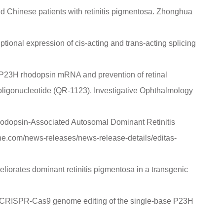
ed Chinese patients with retinitis pigmentosa. Zhonghua
ptional expression of cis‐acting and trans‐acting splicing
an P23H rhodopsin mRNA and prevention of retinal
oligonucleotide (QR-1123). Investigative Ophthalmology
Rhodopsin-Associated Autosomal Dominant Retinitis
ne.com/news-releases/news-release-details/editas-
ameliorates dominant retinitis pigmentosa in a transgenic
ecific CRISPR-Cas9 genome editing of the single-base P23H