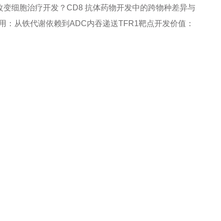
向递送如何改变细胞治疗开发？
CD8 抗体药物开发中的跨物种差异与
应用：从铁代谢依赖到ADC内吞递送
TFR1靶点开发价值：
信息联系我们