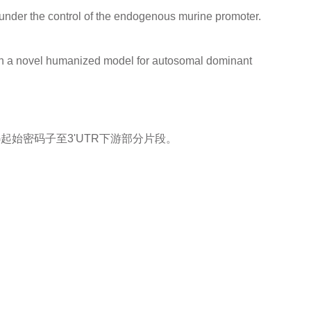
n under the control of the endogenous murine promoter.
ry in a novel humanized model for autosomal dominant
G起始密码子至3'UTR下游部分片段。