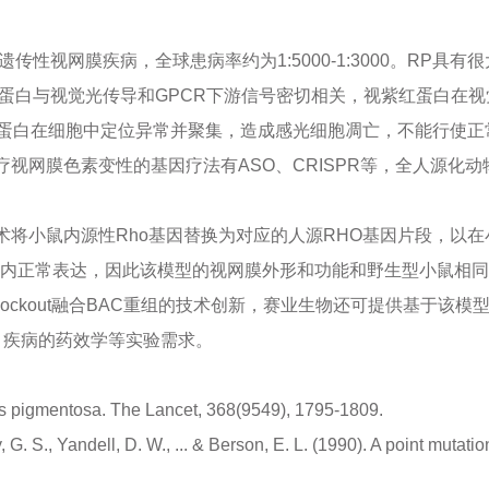
P）是一种遗传性视网膜疾病，全球患病率约为1:5000-1:3000。RP
红蛋白与视觉光传导和GPCR下游信号密切相关，视紫红蛋白在
蛋白在细胞中定位异常并聚集，造成感光细胞凋亡，不能行使正
疗视网膜色素变性的基因疗法有ASO、CRISPR等，全人源化
术将小鼠内源性Rho基因替换为对应的人源RHO基因片段，以在
体内正常表达，因此该模型的视网膜外形和功能和野生型小鼠相
Knockout融合BAC重组的技术创新，赛业生物还可提供基于
）疾病的药效学等实验需求。
nitis pigmentosa. The Lancet, 368(9549), 1795-1809.
, G. S., Yandell, D. W., ... & Berson, E. L. (1990). A point mutatio