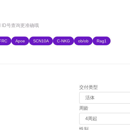
购
FRC
Apoe
SCN10A
C-NKG
ob/ob
Rag1
交付类型
周龄
性别