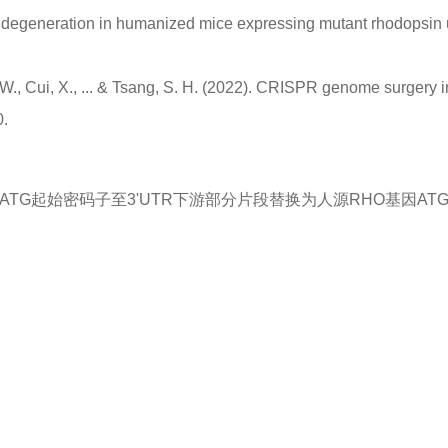
tinal degeneration in humanized mice expressing mutant rhodopsi
 C. W., Cui, X., ... & Tsang, S. H. (2022). CRISPR genome surge
0.
ATG起始密码子至3'UTR下游部分片段替换为人源RHO基因AT