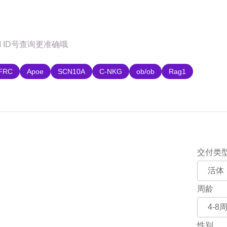
购
FRC
Apoe
SCN10A
C-NKG
ob/ob
Rag1
交付类
周龄
性别