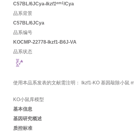
em1
C57BL/6JCya-
Ikzf1
/Cya
品系背景
C57BL/6JCya
品系编号
KOCMP-22778-Ikzf1-B6J-VA
品系状态
使用本品系发表的文献需注明：
Ikzf1-KO 基因敲除小鼠 mice 
KO小鼠库模型
基本信息
基因研究概述
质控标准