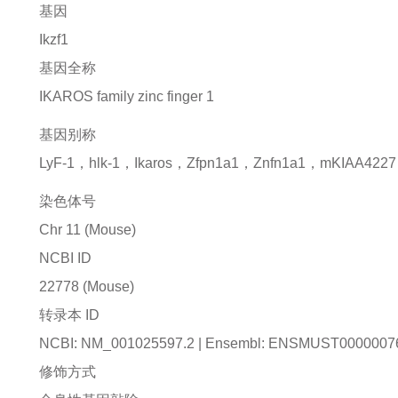
基因
Ikzf1
基因全称
IKAROS family zinc finger 1
基因别称
LyF-1，hlk-1，Ikaros，Zfpn1a1，Znfn1a1，mKIAA422
染色体号
Chr 11 (Mouse)
NCBI ID
22778
(Mouse)
转录本 ID
NCBI: NM_001025597.2 | Ensembl: ENSMUST0000007
修饰方式