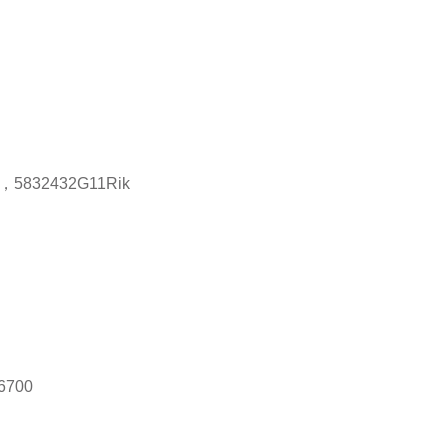
7，5832432G11Rik
6700