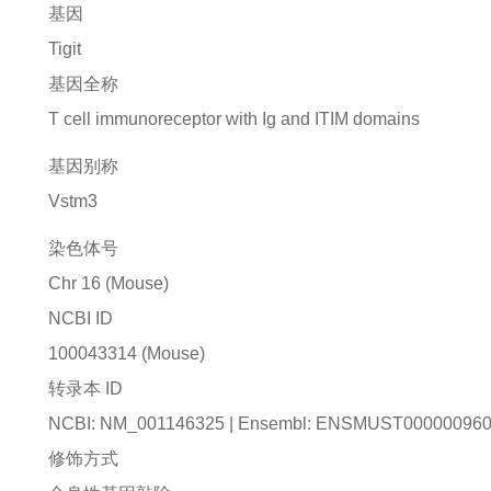
基因
Tigit
基因全称
T cell immunoreceptor with Ig and ITIM domains
基因别称
Vstm3
染色体号
Chr 16 (Mouse)
NCBI ID
100043314
(Mouse)
转录本 ID
NCBI: NM_001146325 | Ensembl: ENSMUST00000096
修饰方式