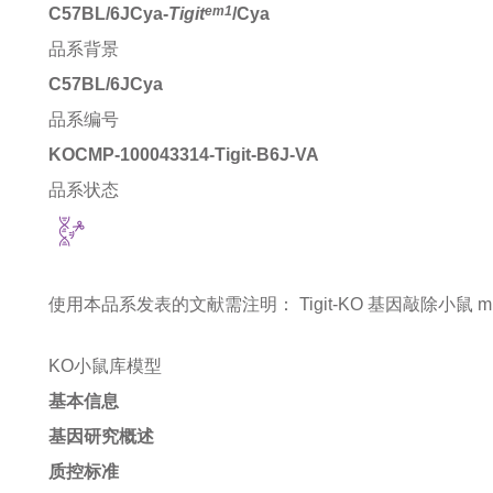
em1
C57BL/6JCya-
Tigit
/Cya
品系背景
C57BL/6JCya
品系编号
KOCMP-100043314-Tigit-B6J-VA
品系状态
使用本品系发表的文献需注明：
Tigit-KO 基因敲除小鼠 mice 
KO小鼠库模型
基本信息
基因研究概述
质控标准