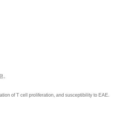
息。
ion of T cell proliferation, and susceptibility to EAE.