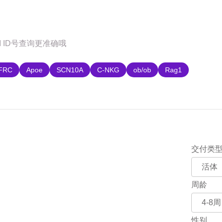
购
FRC
Apoe
SCN10A
C-NKG
ob/ob
Rag1
交付类
周龄
性别