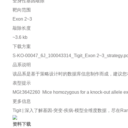
全身性基因敲除
靶向范围
Exon 2~3
敲除长度
~3.6 kb
下载方案
S-KO-00047_6J_100043314_Tigit_Exon 2~3_strategy.pd
品系说明
该品系是基于策略设计时的数据库信息制作而成，建议您
表型提示
MGI:3642260
Mice homozygous for a knock-out allele exhib
更多信息
Tigit |
深入了解基因-突变-疾病-模型全维度数据，尽在Rare Di
资料下载