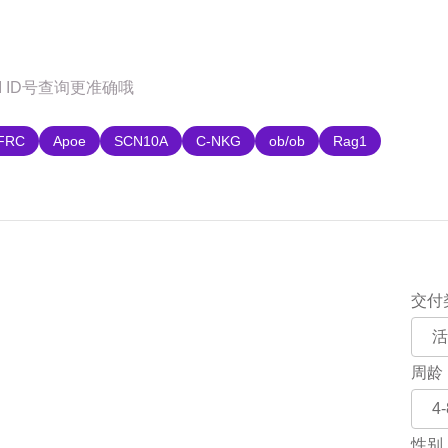
购
FRC
Apoe
SCN10A
C-NKG
ob/ob
Rag1
交付
周龄
性别