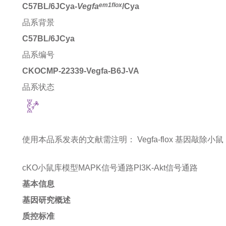
em1flox
C57BL/6JCya-
Vegfa
/Cya
品系背景
C57BL/6JCya
品系编号
CKOCMP-22339-Vegfa-B6J-VA
品系状态
使用本品系发表的文献需注明：
Vegfa-flox 基因敲除小鼠 mic
cKO小鼠库模型
MAPK信号通路
PI3K-Akt信号通路
基本信息
基因研究概述
质控标准