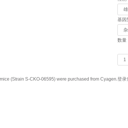
基因
数量
e (Strain S-CKO-06595) were purchased from Cyagen.
登录