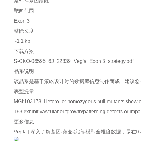
条件性基因敲除
靶向范围
Exon 3
敲除长度
~1.1 kb
下载方案
S-CKO-06595_6J_22339_Vegfa_Exon 3_strategy.pdf
品系说明
该品系是基于策略设计时的数据库信息制作而成，建议您
表型提示
MGI:103178
Hetero- or homozygous null mutants show em
188 exhibit vascular outgrowth/patterning defects or impa
更多信息
Vegfa |
深入了解基因-突变-疾病-模型全维度数据，尽在Rare D