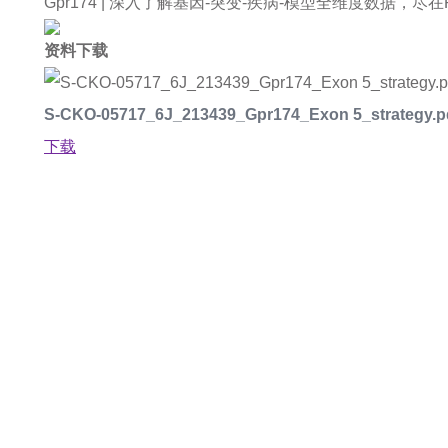
Gpr174 |
深入了解基因-突变-疾病-模型全维度数据，尽在Rare 
资料下载
S-CKO-05717_6J_213439_Gpr174_Exon 5_strategy.p
下载
如果您对产