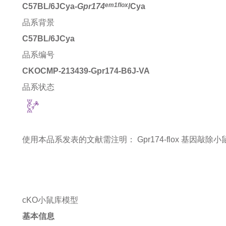
em1flox
C57BL/6JCya-
Gpr174
/Cya
品系背景
C57BL/6JCya
品系编号
CKOCMP-213439-Gpr174-B6J-VA
品系状态
使用本品系发表的文献需注明：
Gpr174-flox 基因敲除小鼠 mi
cKO小鼠库模型
基本信息