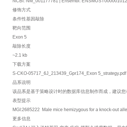
NCBI: NM_001177781 | Ensembl: ENSMUST00000101
修饰方式
条件性基因敲除
靶向范围
Exon 5
敲除长度
~2.1 kb
下载方案
S-CKO-05717_6J_213439_Gpr174_Exon 5_strategy.pdf
品系说明
该品系是基于策略设计时的数据库信息制作而成，建议您
表型提示
MGI:2685222
Male mice hemizygous for a knock-out allel
更多信息