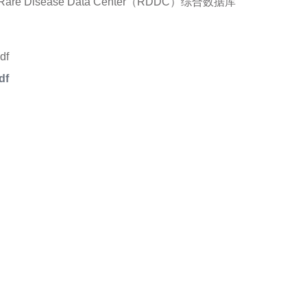
Disease Data Center（RDDC）综合数据库
df
品或服务有兴趣，欢迎填写