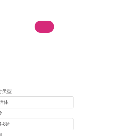
物车
我的订单
登录 / 注册
集团站群
付类型
龄
别