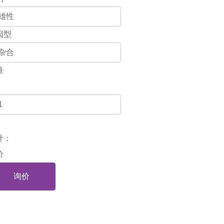
因型
量
计：
价
询价