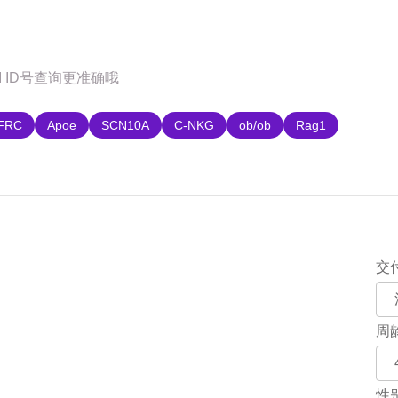
购
FRC
Apoe
SCN10A
C-NKG
ob/ob
Rag1
交
周
性