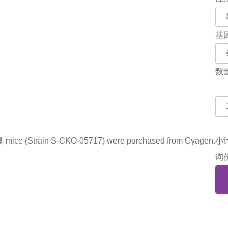
基
数
ce (Strain S-CKO-05717) were purchased from Cyagen.
小
询