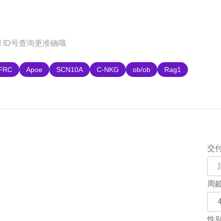
购
FRC
Apoe
SCN10A
C-NKG
ob/ob
Rag1
交
周
性