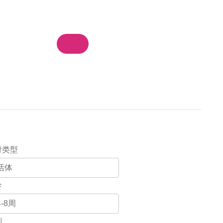
物车
我的订单
登录 / 注册
集团站群
付类型
龄
别