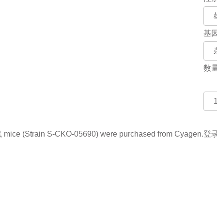
基
数
ce (Strain S-CKO-05690) were purchased from Cyagen.
登