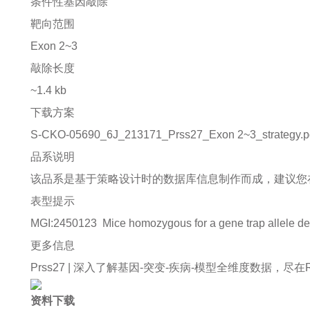
条件性基因敲除
靶向范围
Exon 2~3
敲除长度
~1.4 kb
下载方案
S-CKO-05690_6J_213171_Prss27_Exon 2~3_strategy.p
品系说明
该品系是基于策略设计时的数据库信息制作而成，建议您
表型提示
MGI:2450123
Mice homozygous for a gene trap allele dev
更多信息
Prss27 |
深入了解基因-突变-疾病-模型全维度数据，尽在Rare D
资料下载