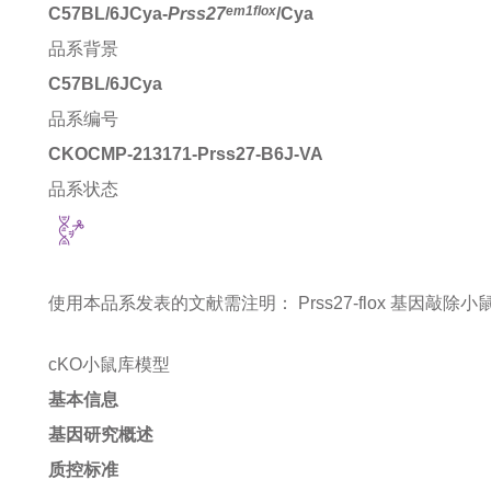
em1flox
C57BL/6JCya-
Prss27
/Cya
品系背景
C57BL/6JCya
品系编号
CKOCMP-213171-Prss27-B6J-VA
品系状态
使用本品系发表的文献需注明：
Prss27-flox 基因敲除小鼠 mi
cKO小鼠库模型
基本信息
基因研究概述
质控标准