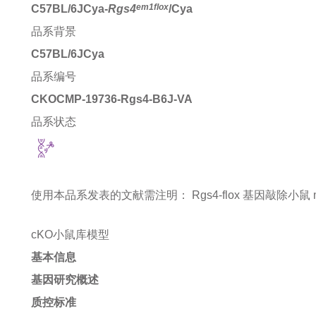
em1flox
C57BL/6JCya-
Rgs4
/Cya
品系背景
C57BL/6JCya
品系编号
CKOCMP-19736-Rgs4-B6J-VA
品系状态
使用本品系发表的文献需注明：
Rgs4-flox 基因敲除小鼠 mice
cKO小鼠库模型
基本信息
基因研究概述
质控标准