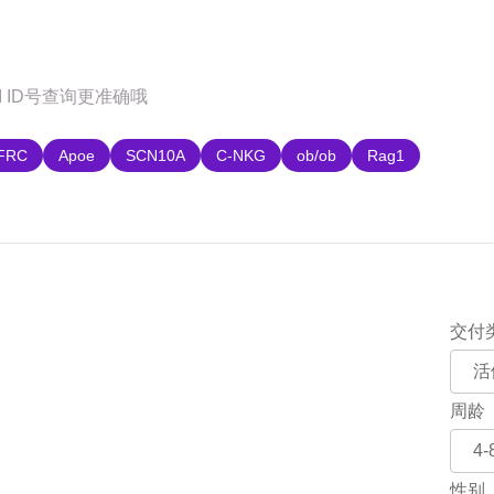
购
FRC
Apoe
SCN10A
C-NKG
ob/ob
Rag1
交付
周龄
性别