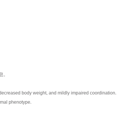
息。
 decreased body weight, and mildly impaired coordination.
ormal phenotype.