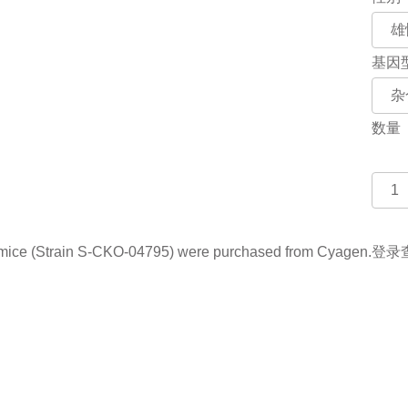
基因
数量
 (Strain S-CKO-04795) were purchased from Cyagen.
登录