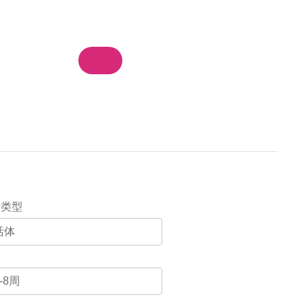
物车
我的订单
登录 / 注册
集团站群
付类型
龄
别