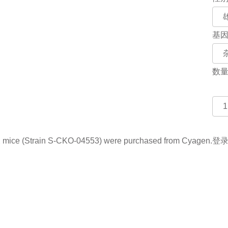
基
数
e (Strain S-CKO-04553) were purchased from Cyagen.
登