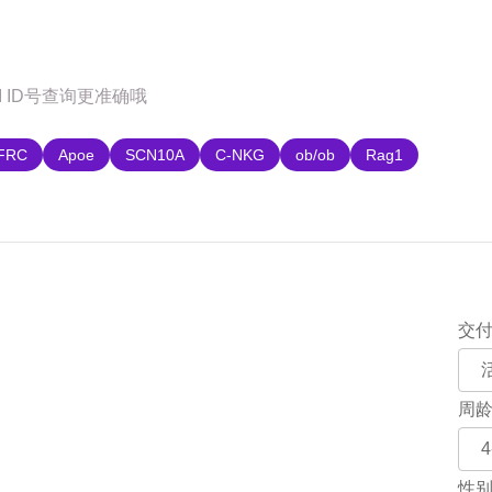
购
FRC
Apoe
SCN10A
C-NKG
ob/ob
Rag1
交
周
性