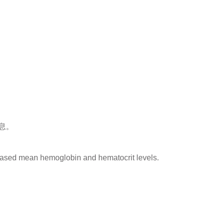
息。
eased mean hemoglobin and hematocrit levels.