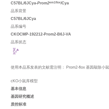
em1flox
C57BL/6JCya-
Prom2
/Cya
品系背景
C57BL/6JCya
品系编号
CKOCMP-192212-Prom2-B6J-VA
品系状态
使用本品系发表的文献需注明：
Prom2-flox 基因敲除小鼠 mic
cKO小鼠库模型
基本信息
基因研究概述
质控标准