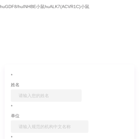
huGDF8/huINHBE小鼠
huALK7(ACVR1C)小鼠
如果您对产品或服务有兴趣，欢迎填写
信息联系我们
*
姓名
*
单位
*