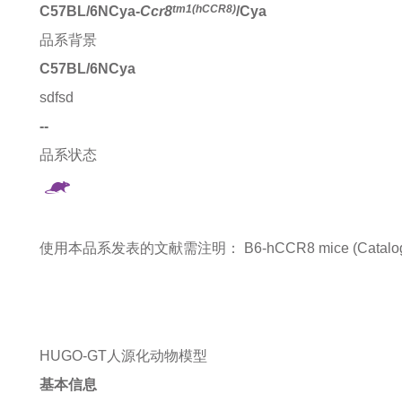
tm1(hCCR8)
C57BL/6NCya-
Ccr8
/Cya
品系背景
C57BL/6NCya
sdfsd
--
品系状态
使用本品系发表的文献需注明：
B6-hCCR8 mice (Catalo
HUGO-GT人源化动物模型
基本信息