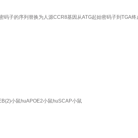
止密码子的序列替换为人源CCR8基因从ATG起始密码子到TGA
DEB(2)小鼠
huAPOE2小鼠
huSCAP小鼠