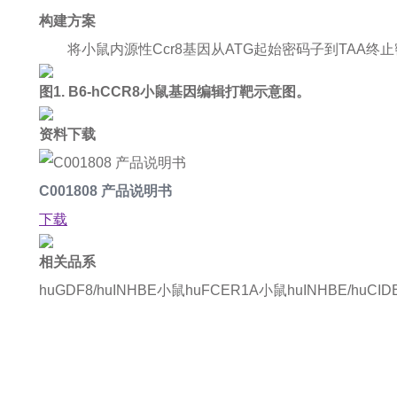
构建方案
将小鼠内源性Ccr8基因从ATG起始密码子到TAA终
图1. B6-hCCR8小鼠基因编辑打靶示意图。
资料下载
C001808 产品说明书
下载
相关品系
huGDF8/huINHBE小鼠
huFCER1A小鼠
huINHBE/huCI