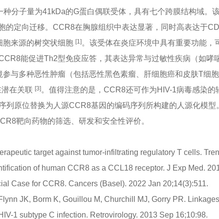
一种分子量为41kDa的G蛋白偶联受体，具有七个跨膜结构域。该
的定向迁移。CCR8在胸腺组织中表达显著，同时高表达于CD4
[1]
细胞来源的树突状细胞
。该受体在炎症环境中具有重要功能，
CCR8能促进Th2型免疫应答，其表达异常与过敏性疾病（如哮
境参与多种恶性肿瘤（包括恶性黑色素瘤、肝细胞癌和皮肤T细
[3]
在潜在关联
。值得注意的是，CCR8还可作为HIV-1病毒感染
编码序列原位替换为人源CCR8基因的编码序列所构建的人源化模型
CCR8靶向药物的筛选、研发和安全性评价。
apeutic target against tumor-infiltrating regulatory T cells. T
dentification of human CCR8 as a CCL18 receptor. J Exp Med. 2
al Case for CCR8. Cancers (Basel). 2022 Jan 20;14(3):511.
 Flynn JK, Borm K, Gouillou M, Churchill MJ, Gorry PR. Linkag
 HIV-1 subtype C infection. Retrovirology. 2013 Sep 16;10:98.