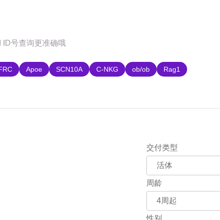
购
FRC
Apoe
SCN10A
C-NKG
ob/ob
Rag1
交付类型
周龄
性别