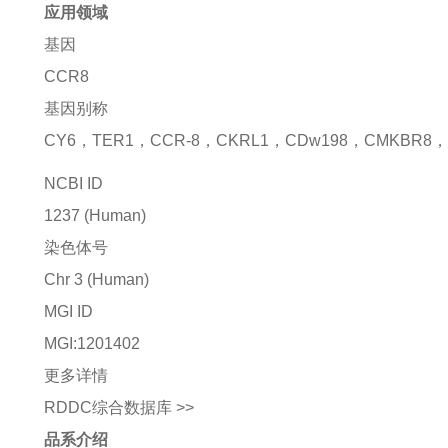
应用领域
基因
CCR8
基因别称
CY6，TER1，CCR-8，CKRL1，CDw198，CMKBR8，
NCBI ID
1237
(Human)
染色体号
Chr 3 (Human)
MGI ID
MGI:1201402
更多详情
RDDC综合数据库 >>
品系介绍