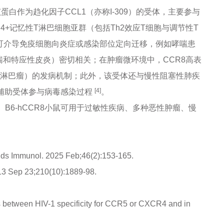
蛋白作为趋化因子CCL1（亦称I-309）的受体，主要参与
+记忆性T淋巴细胞亚群（包括Th2效应T细胞与调节性T
可介导免疫细胞向炎症或感染部位定向迁移，例如哮喘患
喘和特应性皮炎）密切相关；在肿瘤微环境中，CCR8高表
胞淋巴瘤）的发病机制；此外，该受体还与慢性阻塞性肺疾
[4]
的辅助受体参与病毒感染过程
。
。B6-hCCR8小鼠可用于过敏性疾病、多种恶性肿瘤、慢
rends Immunol. 2025 Feb;46(2):153-165.
013 Sep 23;210(10):1889-98.
es between HIV-1 specificity for CCR5 or CXCR4 and in