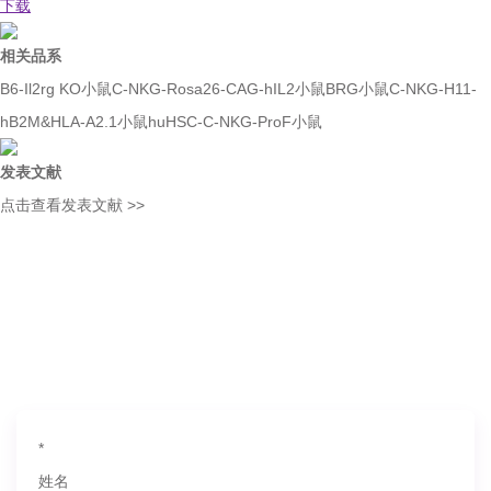
下载
相关品系
B6-Il2rg KO小鼠
C-NKG-Rosa26-CAG-hIL2小鼠
BRG小鼠
C-NKG-H11-
hB2M&HLA-A2.1小鼠
huHSC-C-NKG-ProF小鼠
发表文献
点击查看发表文献 >>
如果您对产品或服务有兴趣，欢迎填写
信息联系我们
*
姓名