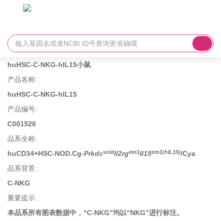
huHSC-C-NKG-hIL15小鼠
产品名称
:
huHSC-C-NKG-hIL15
产品编号
:
C001526
品系全称
:
scid
em1
em1(hIL15)
huCD34+HSC-NOD.Cg-
Prkdc
Il2rg
Il15
/Cya
品系背景
:
C-NKG
重要提示
:
本品系所有图表数据中，
“C-NKG”
均以
“NKG”
进行标注。