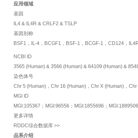
应用领域
基因
IL4
&
IL4R
&
CRLF2
&
TSLP
基因别称
BSF1，IL-4，BCGF1，BSF-1，BCGF-1，CD124，IL4
NCBI ID
3565
(Human)
&
3566
(Human)
&
64109
(Human)
&
854
染色体号
Chr 5 (Human)，Chr 16 (Human)，Chr X (Human)，Chr 
MGI ID
MGI:105367
；
MGI:96556
；
MGI:1855696
；
MGI:188950
更多详情
RDDC综合数据库 >>
品系介绍