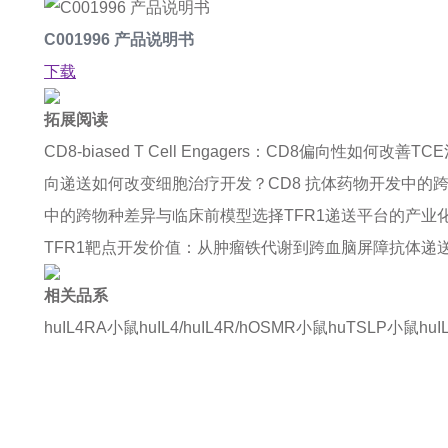
C001996 产品说明书
下载
拓展阅读
CD8-biased T Cell Engagers：CD8偏向性如何改善
向递送如何改变细胞治疗开发？
CD8 抗体药物开发中的
中的跨物种差异与临床前模型选择
TFR1递送平台的产业化趋
TFR1靶点开发价值：从肿瘤铁代谢到跨血脑屏障抗体递
相关品系
huIL4RA小鼠
huIL4/huIL4R/hOSMR小鼠
huTSLP小鼠
hu