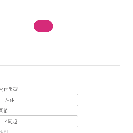
物车
我的订单
登录 / 注册
集团站群
交付类型
周龄
性别