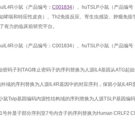
L4/huIL4R小鼠（产品编号：
C001834
）、huTSLP小鼠（产品编号
如哮喘和特应性皮炎）、Th2免疫反应、寄生虫感染、肿瘤免疫
估提供了有力的临床前研究平台。
huIL4/huIL4R小鼠（产品编号：C001834）、huTSLP小鼠（产品
起始密码子到TAG终止密码子的序列替换为人源IL4基因从ATG起
白胞外域的序列替换为人源IL4R基因中的对应序列，保留小鼠IL4
小鼠Tslp基因编码内源性结构域的序列替换为人源TSLP基因
因1号外显子部分序列至7号内含子的序列替换为Human CRLF2 CDS-