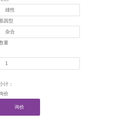
基因型
数量
小计：
询价
询价