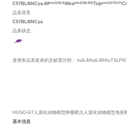
em1(hIL4)
em1(hIL4R)
em1(hTSLP)
C57BL/6NCya-
Il4
Il4ra
Tslp
Cr
品系背景
C57BL/6NCya
品系状态
使用本品系发表的文献需注明：
huIL4/huIL4R/huTSLP/h
HUGO-GT人源化动物模型
肿瘤靶点人源化动物模型
免疫
基本信息