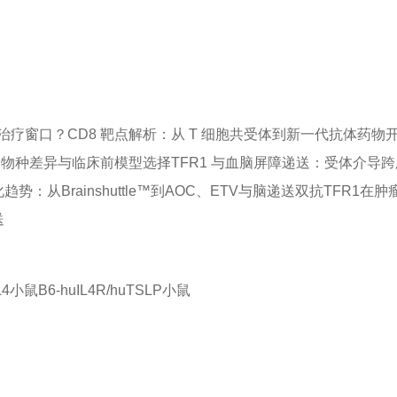
TCE治疗窗口？
CD8 靶点解析：从 T 细胞共受体到新一代抗体药物
跨物种差异与临床前模型选择
TFR1 与血脑屏障递送：受体介导跨
势：从Brainshuttle™到AOC、ETV与脑递送双抗
TFR1在
送
IL4小鼠
B6-huIL4R/huTSLP小鼠