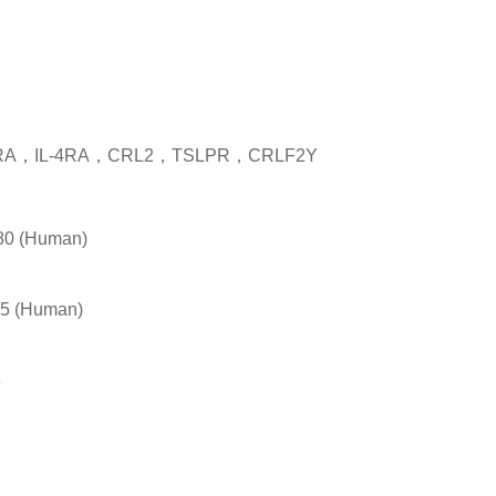
RA，IL-4RA，CRL2，TSLPR，CRLF2Y
80
(Human)
5 (Human)
6