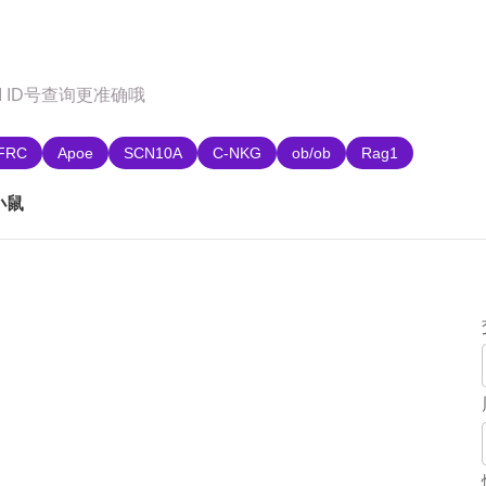
购
FRC
Apoe
SCN10A
C-NKG
ob/ob
Rag1
R小鼠