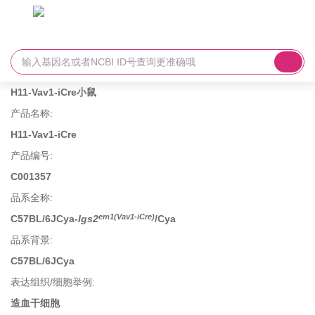
H11-Vav1-iCre小鼠
产品名称
:
H11-Vav1-iCre
产品编号
:
C001357
品系全称
:
em1(Vav1-iCre)
C57BL/6JCya-
Igs2
/Cya
品系背景
:
C57BL/6JCya
表达组织/细胞举例
:
造血干细胞