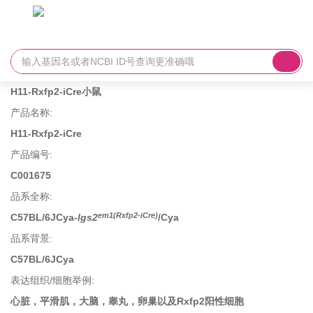
H11-Rxfp2-iCre小鼠
产品名称
:
H11-Rxfp2-iCre
产品编号
:
C001675
品系全称
:
em1(Rxfp2-iCre)
C57BL/6JCya-
lgs2
/Cya
品系背景
:
C57BL/6JCya
表达组织/细胞举例
:
心脏，平滑肌，大脑，睾丸，卵巢以及Rxfp2阳性细胞