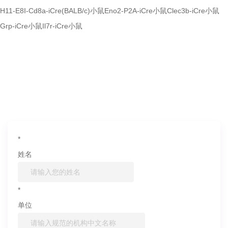
H11-E8I-Cd8a-iCre(BALB/c)小鼠
Eno2-P2A-iCre小鼠
Clec3b-iCre小鼠
Grp-iCre小鼠
Il7r-iCre小鼠
如果您对产品或服务有兴趣，欢迎填写
信息联系我们
*
姓名
*
单位