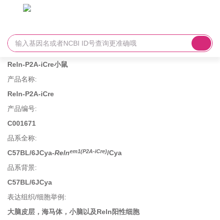
Reln-P2A-iCre小鼠
产品名称
:
Reln-P2A-iCre
产品编号
:
C001671
品系全称
:
em1(P2A-iCre)
C57BL/6JCya-
Reln
/Cya
品系背景
:
C57BL/6JCya
表达组织/细胞举例
:
大脑皮层，海马体，小脑以及Reln阳性细胞