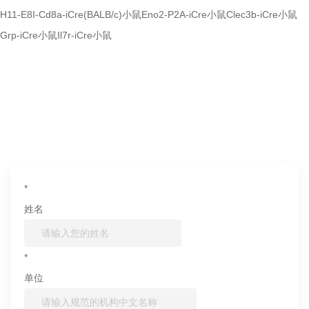
H11-E8I-Cd8a-iCre(BALB/c)小鼠
Eno2-P2A-iCre小鼠
Clec3b-iCre小鼠
Grp-iCre小鼠
Il7r-iCre小鼠
如果您对产品或服务有兴趣，欢迎填写
信息联系我们
*
姓名
*
单位