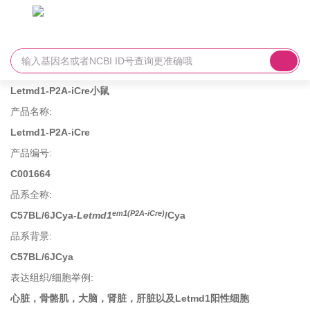
Letmd1-P2A-iCre小鼠
产品名称
:
Letmd1-P2A-iCre
产品编号
:
C001664
品系全称
:
em1(P2A-iCre)
C57BL/6JCya-
Letmd1
/Cya
品系背景
:
C57BL/6JCya
表达组织/细胞举例
:
心脏，骨骼肌，大脑，肾脏，肝脏以及Letmd1阳性细胞