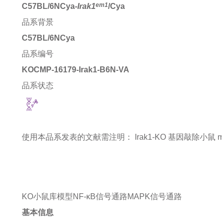
em1
C57BL/6NCya-
Irak1
/Cya
品系背景
C57BL/6NCya
品系编号
KOCMP-16179-Irak1-B6N-VA
品系状态
使用本品系发表的文献需注明：
Irak1-KO 基因敲除小鼠 mice 
KO小鼠库模型
NF-κB信号通路
MAPK信号通路
基本信息