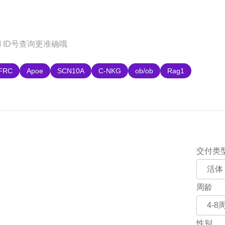
购
FRC
Apoe
SCN10A
C-NKG
ob/ob
Rag1
交付类
周龄
性别