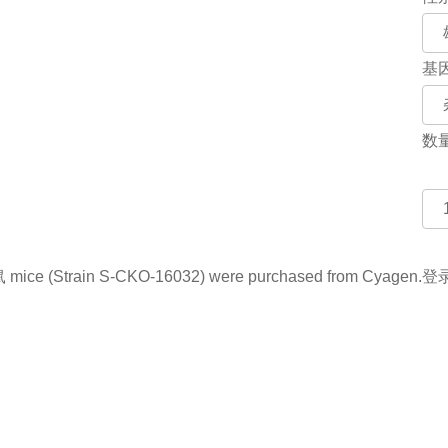
基
数
ce (Strain S-CKO-16032) were purchased from Cyagen.
登