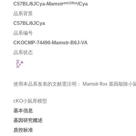
em1flox
C57BL/6JCya-
Mamstr
/Cya
品系背景
C57BL/6JCya
品系编号
CKOCMP-74490-Mamstr-B6J-VA
品系状态
使用本品系发表的文献需注明：
Mamstr-flox 基因敲除小鼠 mi
cKO小鼠库模型
基本信息
基因研究概述
质控标准