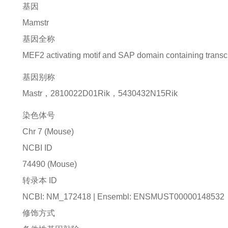
基因
Mamstr
基因全称
MEF2 activating motif and SAP domain containing transcr
基因别称
Mastr，2810022D01Rik，5430432N15Rik
染色体号
Chr 7 (Mouse)
NCBI ID
74490
(Mouse)
转录本 ID
NCBI: NM_172418 | Ensembl: ENSMUST00000148532
修饰方式