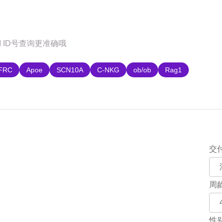
购
FRC
Apoe
SCN10A
C-NKG
ob/ob
Rag1
交
周
性