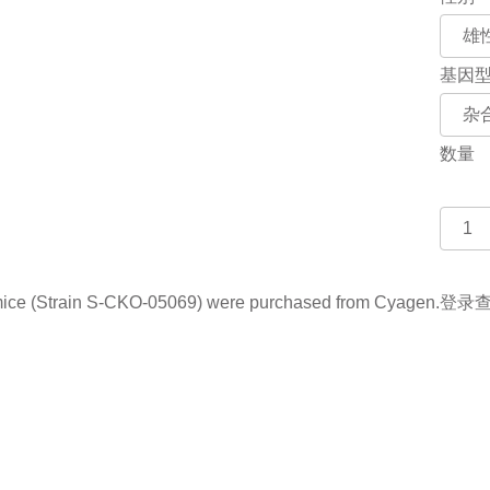
基因
数量
 (Strain S-CKO-05069) were purchased from Cyagen.
登录