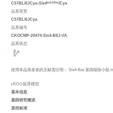
em1flox
C57BL/6JCya-
Six4
/Cya
品系背景
C57BL/6JCya
品系编号
CKOCMP-20474-Six4-B6J-VA
品系状态
使用本品系发表的文献需注明：
Six4-flox 基因敲除小鼠 mice
cKO小鼠库模型
基本信息
基因研究概述
质控标准