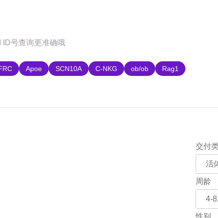
购
FRC
Apoe
SCN10A
C-NKG
ob/ob
Rag1
交付
周龄
性别