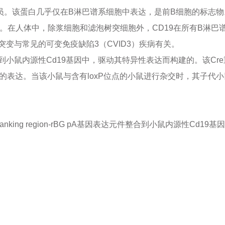
成员。该蛋白几乎仅在B淋巴谱系细胞中表达，是前B细胞的标志物
阈值。在人体中，除浆细胞和滤泡树突细胞外，CD19在所有B淋巴
变与常见的可变免疫缺陷3（CVID3）疾病有关。
到小鼠内源性Cd19基因中，驱动其特异性表达而构建的。该Cre重组酶
基因的表达。当该小鼠与含有loxP位点的小鼠进行杂交时，其子代小
and flanking region-rBG pA基因表达元件整合到小鼠内源性Cd19