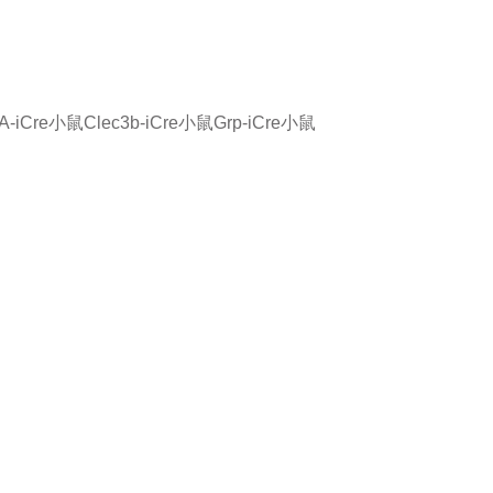
2A-iCre小鼠
Clec3b-iCre小鼠
Grp-iCre小鼠
品或服务有兴趣，欢迎填写