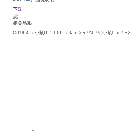
下载
相关品系
Cd19-iCre小鼠
H11-E8I-Cd8a-iCre(BALB/c)小鼠
Eno2-P
如果您对产
*