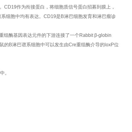
。CD19作为衔接蛋白，将细胞质信号蛋白招募到膜上，
谱系细胞中均有表达。CD19是B淋巴细胞发育和淋巴瘤诊
基因表达元件的下游连接了一个Rabbit β-globin
鼠的B淋巴谱系细胞中可以发生由Cre重组酶介导的loxP位
基因中。