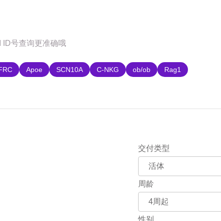
购
FRC
Apoe
SCN10A
C-NKG
ob/ob
Rag1
交付类型
周龄
性别