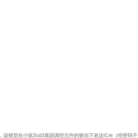
子下游，该模型在小鼠Scd3基因调控元件的驱动下表达iCre（经密码