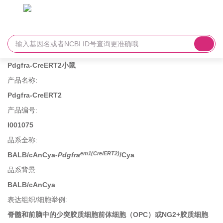
Pdgfra-CreERT2小鼠
产品名称
:
Pdgfra-CreERT2
产品编号
:
I001075
品系全称
:
em1(Cre/ERT2)
BALB/cAnCya-
Pdgfra
/Cya
品系背景
:
BALB/cAnCya
表达组织/细胞举例
:
脊髓和前脑中的少突胶质细胞前体细胞（OPC）或NG2+胶质细胞