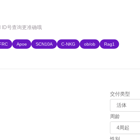
购
FRC
Apoe
SCN10A
C-NKG
ob/ob
Rag1
交付类型
周龄
性别