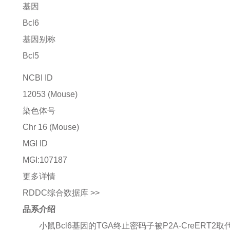
基因
Bcl6
基因别称
Bcl5
NCBI ID
12053
(Mouse)
染色体号
Chr 16 (Mouse)
MGI ID
MGI:107187
更多详情
RDDC综合数据库 >>
品系介绍
小鼠Bcl6基因的TGA终止密码子被P2A-CreER