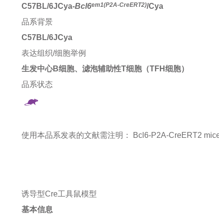
em1(P2A-CreERT2)
C57BL/6JCya-
Bcl6
/Cya
品系背景
C57BL/6JCya
表达组织/细胞举例
生发中心B细胞、滤泡辅助性T细胞（TFH细胞）
品系状态
使用本品系发表的文献需注明：
Bcl6-P2A-CreERT2 mice 
诱导型Cre工具鼠模型
基本信息