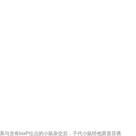
当该品系与含有loxP位点的小鼠杂交后，子代小鼠经他莫昔芬诱