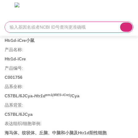
Htr1d-iCre小鼠
产品名称
:
Htr1d-iCre
产品编号
:
C001756
品系全称
:
em1(IRES-iCre)
C57BL/6JCya-
Htr1d
/Cya
品系背景
:
C57BL/6JCya
表达组织/细胞举例
:
海马体、纹状体、丘脑、中脑和小脑及Htr1d阳性细胞