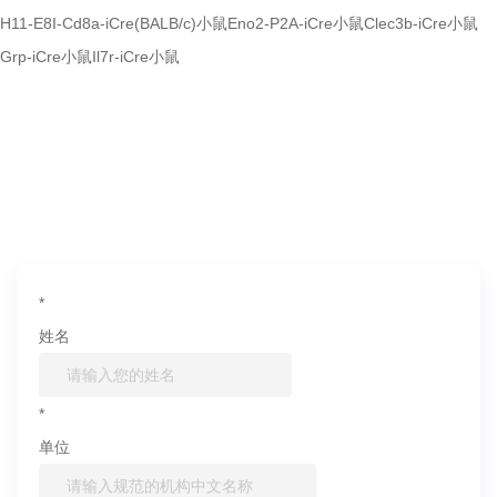
H11-E8I-Cd8a-iCre(BALB/c)小鼠
Eno2-P2A-iCre小鼠
Clec3b-iCre小鼠
Grp-iCre小鼠
Il7r-iCre小鼠
如果您对产品或服务有兴趣，欢迎填写
信息联系我们
*
姓名
*
单位