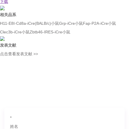
下载
相关品系
H11-E8I-Cd8a-iCre(BALB/c)小鼠
Grp-iCre小鼠
Fap-P2A-iCre小鼠
Clec3b-iCre小鼠
Zbtb46-IRES-iCre小鼠
发表文献
点击查看发表文献 >>
如果您对产品或服务有兴趣，欢迎填写
信息联系我们
*
姓名