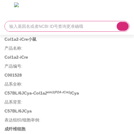
Col1a2-iCre小鼠
产品名称
:
Col1a2-iCre
产品编号
:
C001528
品系全称
:
em1(P2A-iCre)
C57BL/6JCya-
Col1a2
/Cya
品系背景
:
C57BL/6JCya
表达组织/细胞举例
:
成纤维细胞