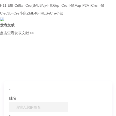
H11-E8I-Cd8a-iCre(BALB/c)小鼠
Grp-iCre小鼠
Fap-P2A-iCre小鼠
Clec3b-iCre小鼠
Zbtb46-IRES-iCre小鼠
发表文献
点击查看发表文献 >>
如果您对产品或服务有兴趣，欢迎填写
信息联系我们
*
姓名