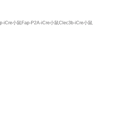
rp-iCre小鼠
Fap-P2A-iCre小鼠
Clec3b-iCre小鼠
品或服务有兴趣，欢迎填写