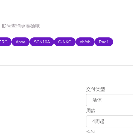
购
FRC
Apoe
SCN10A
C-NKG
ob/ob
Rag1
交付类型
周龄
性别