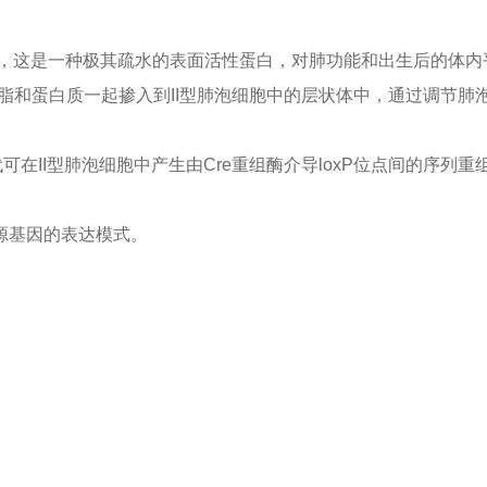
SPC)，这是一种极其疏水的表面活性蛋白，对肺功能和出生后的体
的磷脂和蛋白质一起掺入到II型肺泡细胞中的层状体中，通过调
时，子代可在II型肺泡细胞中产生由Cre重组酶介导loxP位点间的
拟内源基因的表达模式。