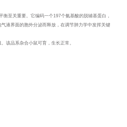
内平衡至关重要。它编码一个197个氨基酸的脱辅基蛋白，
节肺泡气液界面的胞外分泌而释放，在调节肺力学中发挥关键
序列重组。该品系杂合小鼠可育，生长正常。