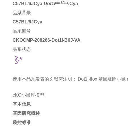
em1flox
C57BL/6JCya-
Dot1l
/Cya
品系背景
C57BL/6JCya
品系编号
CKOCMP-208266-Dot1l-B6J-VA
品系状态
使用本品系发表的文献需注明：
Dot1l-flox 基因敲除小鼠 mic
cKO小鼠库模型
基本信息
基因研究概述
质控标准