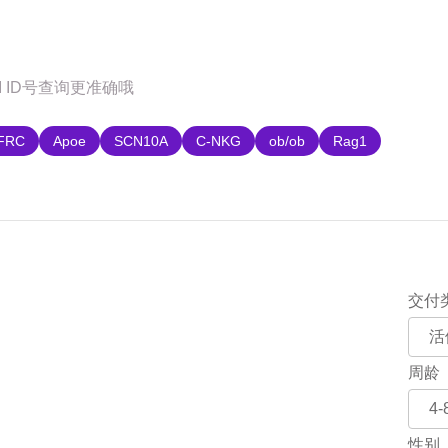
购
FRC
Apoe
SCN10A
C-NKG
ob/ob
Rag1
交付
周龄
性别