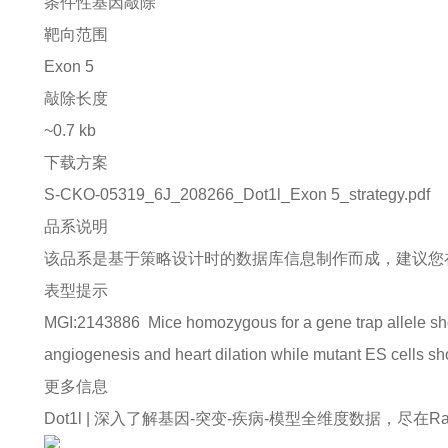
条件性基因敲除
靶向范围
Exon 5
敲除长度
~0.7 kb
下载方案
S-CKO-05319_6J_208266_Dot1l_Exon 5_strategy.pdf
品系说明
该品系是基于策略设计时的数据库信息制作而成，建议您
表型提示
MGI:2143886
Mice homozygous for a gene trap allele sho
angiogenesis and heart dilation while mutant ES cells sh
更多信息
Dot1l |
深入了解基因-突变-疾病-模型全维度数据，尽在Rare Di