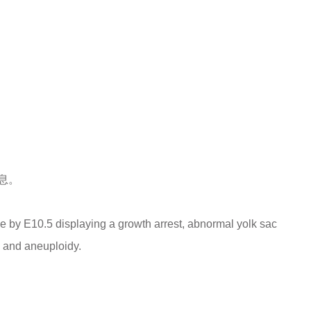
息。
ie by E10.5 displaying a growth arrest, abnormal yolk sac
n and aneuploidy.