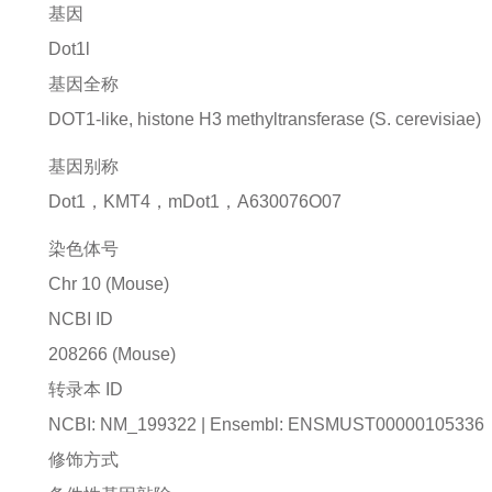
基因
Dot1l
基因全称
DOT1-like, histone H3 methyltransferase (S. cerevisiae)
基因别称
Dot1，KMT4，mDot1，A630076O07
染色体号
Chr 10 (Mouse)
NCBI ID
208266
(Mouse)
转录本 ID
NCBI: NM_199322 | Ensembl: ENSMUST00000105336
修饰方式