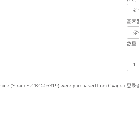
基因
数量
e (Strain S-CKO-05319) were purchased from Cyagen.
登录