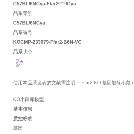
em1
C57BL/6NCya-
Ffar2
/Cya
品系背景
C57BL/6NCya
品系编号
KOCMP-233079-Ffar2-B6N-VC
品系状态
使用本品系发表的文献需注明：
Ffar2-KO 基因敲除小鼠 mice 
KO小鼠库模型
基本信息
质控标准
基因