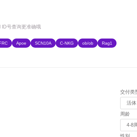
购
FRC
Apoe
SCN10A
C-NKG
ob/ob
Rag1
交付类
周龄
性别