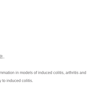
息。
ation in models of induced colitis, arthritis and
to induced colitis.