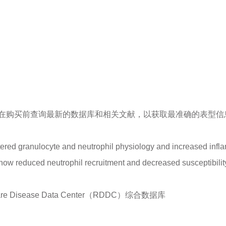
在购买前查询最新的数据库和相关文献，以获取最准确的表型信
ered granulocyte and neutrophil physiology and increased inflamm
how reduced neutrophil recruitment and decreased susceptibility 
sease Data Center（RDDC）综合数据库