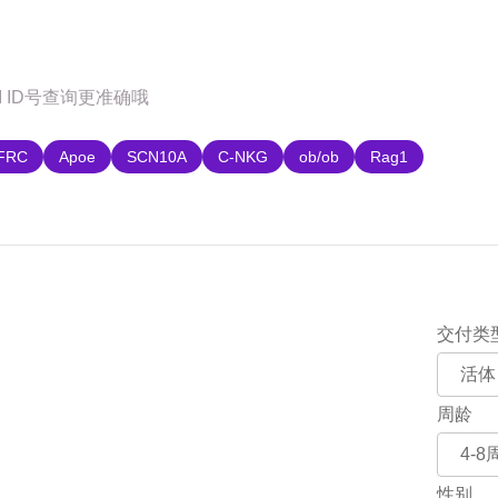
购
FRC
Apoe
SCN10A
C-NKG
ob/ob
Rag1
交付类
周龄
性别