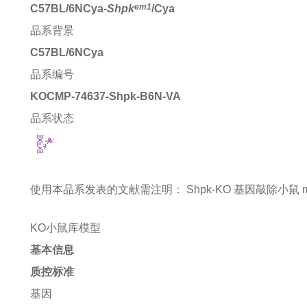
em1
C57BL/6NCya-
Shpk
/Cya
品系背景
C57BL/6NCya
品系编号
KOCMP-74637-Shpk-B6N-VA
品系状态
使用本品系发表的文献需注明：
Shpk-KO 基因敲除小鼠 mice 
KO小鼠库模型
基本信息
质控标准
基因