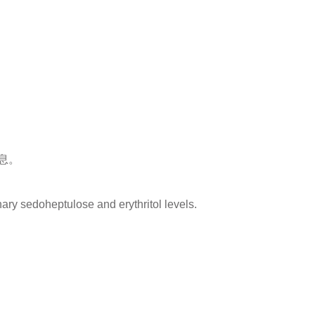
息。
ry sedoheptulose and erythritol levels.