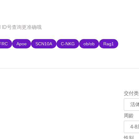
购
FRC
Apoe
SCN10A
C-NKG
ob/ob
Rag1
交付类
周龄
性别