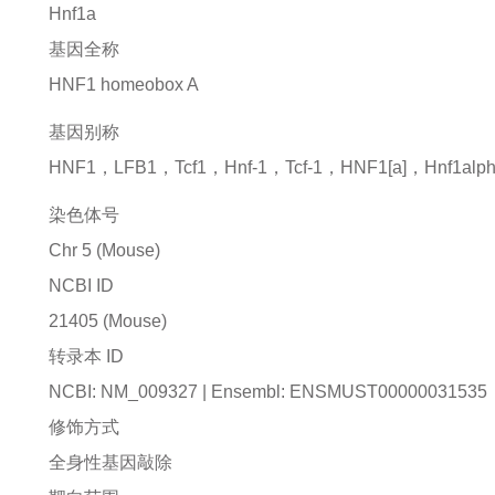
Hnf1a
基因全称
HNF1 homeobox A
基因别称
HNF1，LFB1，Tcf1，Hnf-1，Tcf-1，HNF1[a]，Hnf1alp
染色体号
Chr 5 (Mouse)
NCBI ID
21405
(Mouse)
转录本 ID
NCBI: NM_009327 | Ensembl: ENSMUST00000031535
修饰方式
全身性基因敲除