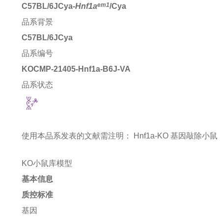
em1
C57BL/6JCya-
Hnf1a
/Cya
品系背景
C57BL/6JCya
品系编号
KOCMP-21405-Hnf1a-B6J-VA
品系状态
使用本品系发表的文献需注明：
Hnf1a-KO 基因敲除小鼠 mice
KO小鼠库模型
基本信息
质控标准
基因