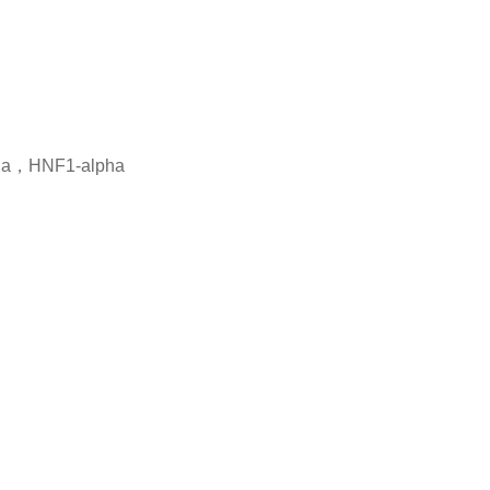
ha，HNF1-alpha