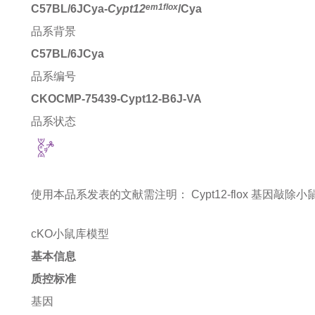
em1flox
C57BL/6JCya-
Cypt12
/Cya
品系背景
C57BL/6JCya
品系编号
CKOCMP-75439-Cypt12-B6J-VA
品系状态
使用本品系发表的文献需注明：
Cypt12-flox 基因敲除小鼠 mi
cKO小鼠库模型
基本信息
质控标准
基因