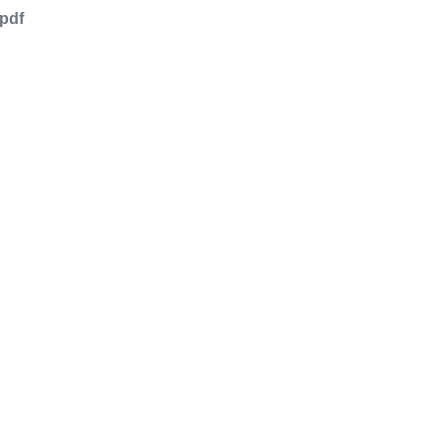
pdf
品或服务有兴趣，欢迎填写