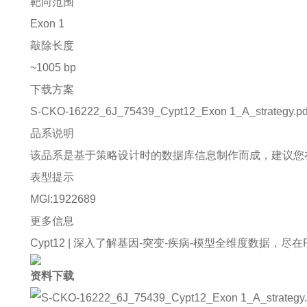
靶向范围
Exon 1
敲除长度
~1005 bp
下载方案
S-CKO-16222_6J_75439_Cypt12_Exon 1_A_strategy.pd
品系说明
该品系是基于策略设计时的数据库信息制作而成，建议您
表型提示
MGI:1922689
更多信息
Cypt12 |
深入了解基因-突变-疾病-模型全维度数据，尽在Rare 
资料下载