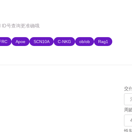
购
FRC
Apoe
SCN10A
C-NKG
ob/ob
Rag1
交
周
性