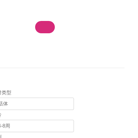
物车
我的订单
登录 / 注册
集团站群
付类型
龄
别