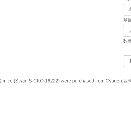
基
数
ce (Strain S-CKO-16222) were purchased from Cyagen.
登