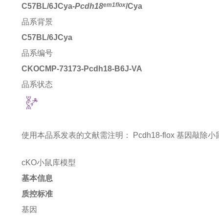
em1flox
C57BL/6JCya-
Pcdh18
/Cya
品系背景
C57BL/6JCya
品系编号
CKOCMP-73173-Pcdh18-B6J-VA
品系状态
使用本品系发表的文献需注明：
Pcdh18-flox 基因敲除小鼠 mi
cKO小鼠库模型
基本信息
质控标准
基因