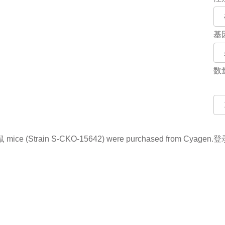
基
数
ce (Strain S-CKO-15642) were purchased from Cyagen.
登