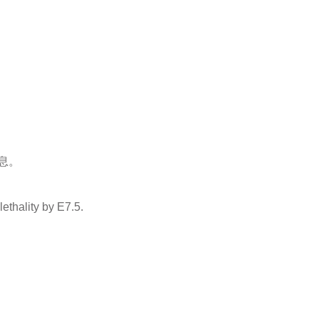
息。
ethality by E7.5.