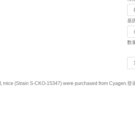
基
数
ce (Strain S-CKO-15347) were purchased from Cyagen.
登