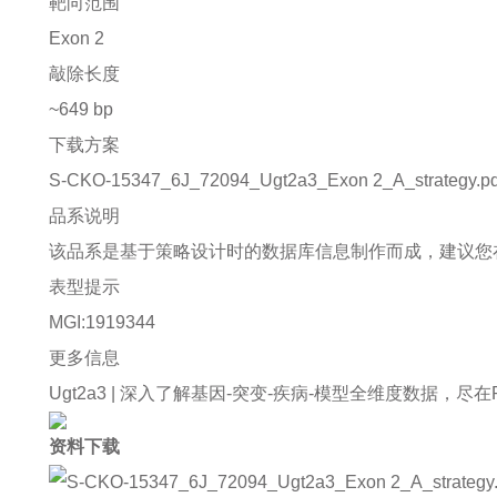
靶向范围
Exon 2
敲除长度
~649 bp
下载方案
S-CKO-15347_6J_72094_Ugt2a3_Exon 2_A_strategy.pd
品系说明
该品系是基于策略设计时的数据库信息制作而成，建议您
表型提示
MGI:1919344
更多信息
Ugt2a3 |
深入了解基因-突变-疾病-模型全维度数据，尽在Rare 
资料下载