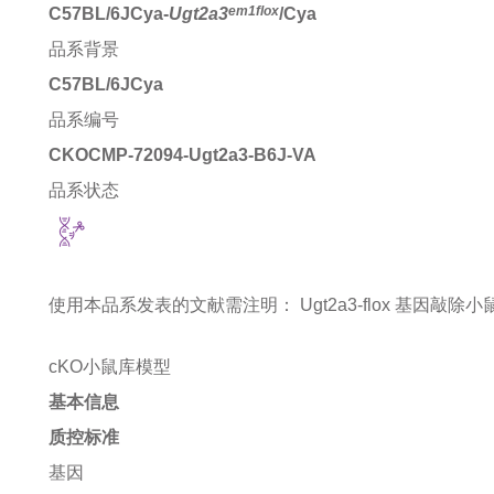
em1flox
C57BL/6JCya-
Ugt2a3
/Cya
品系背景
C57BL/6JCya
品系编号
CKOCMP-72094-Ugt2a3-B6J-VA
品系状态
使用本品系发表的文献需注明：
Ugt2a3-flox 基因敲除小鼠 mi
cKO小鼠库模型
基本信息
质控标准
基因