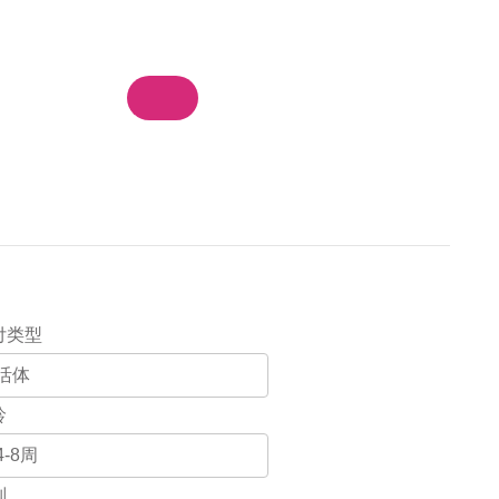
物车
我的订单
登录 / 注册
集团站群
付类型
龄
别