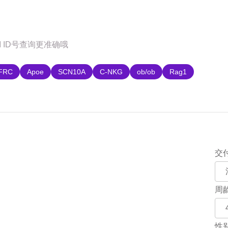
购
FRC
Apoe
SCN10A
C-NKG
ob/ob
Rag1
交
周
性