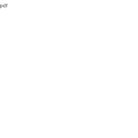
pdf
品或服务有兴趣，欢迎填写